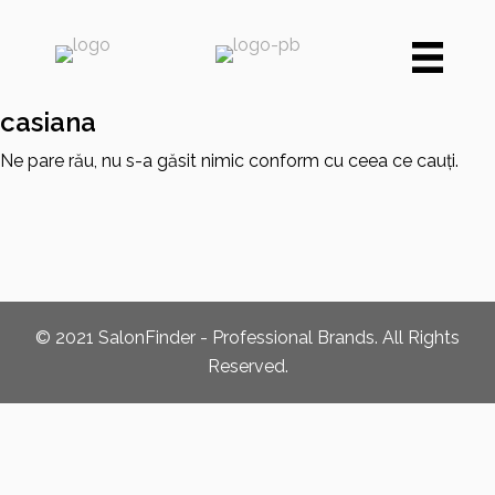
Skip
to
main
content
casiana
Ne pare rău, nu s-a găsit nimic conform cu ceea ce cauți.
© 2021 SalonFinder - Professional Brands. All Rights
Reserved.